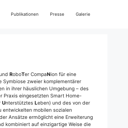
Publikationen
Presse
Galerie
 und
R
obo
T
er Compa
N
ion für eine
ive Symbiose zweier komplementärer
en in ihrer häuslichen Umgebung – des
der Praxis eingesetzten Smart Home-
r
U
nterstütztes
L
eben) und des von der
u entwickelten mobilen sozialen
er Ansätze ermöglicht eine Erweiterung
d kombiniert auf einzigartige Weise die