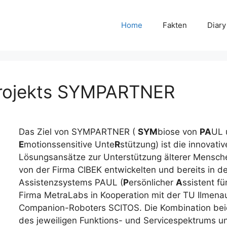
Home
Fakten
Diary
 Projekts SYMPARTNER
Das Ziel von SYMPARTNER (
SYM
biose von
PA
UL
E
motionssensitive Unte
R
stützung) ist die innovat
Lösungsansätze zur Unterstützung älterer Mensch
von der Firma CIBEK entwickelten und bereits in 
Assistenzsystems PAUL (
P
ersönlicher
A
ssistent fü
Firma MetraLabs in Kooperation mit der TU Ilmena
Companion-Roboters SCITOS. Die Kombination beid
des jeweiligen Funktions- und Servicespektrums un