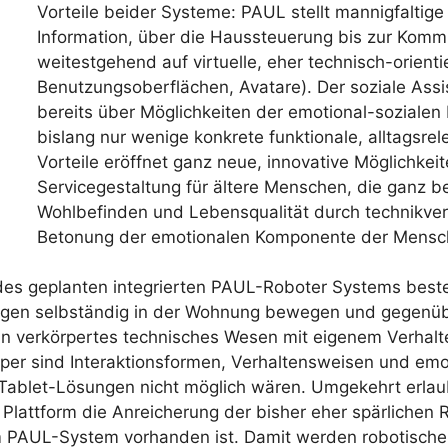
Vorteile beider Systeme: PAUL stellt mannigfaltig
Information, über die Haussteuerung bis zur Kommu
weitestgehend auf virtuelle, eher technisch-orienti
Benutzungsoberflächen, Avatare). Der soziale Ass
bereits über Möglichkeiten der emotional-soziale
bislang nur wenige konkrete funktionale, alltagsr
Vorteile eröffnet ganz neue, innovative Möglichkeit
Servicegestaltung für ältere Menschen, die ganz b
Wohlbefinden und Lebensqualität durch technikvermi
Betonung der emotionalen Komponente der Mensch-
des geplanten integrierten PAUL-Roboter Systems beste
ungen selbständig in der Wohnung bewegen und gegenüb
in verkörpertes technisches Wesen mit eigenem Verhalt
per sind Interaktionsformen, Verhaltensweisen und emo
er Tablet-Lösungen nicht möglich wären. Umgekehrt erla
Plattform die Anreicherung der bisher eher spärlichen R
im PAUL-System vorhanden ist. Damit werden robotische 